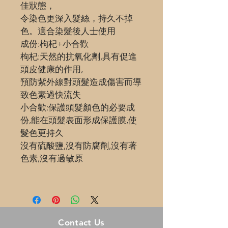
佳狀態，
令染色更深入髮絲，持久不掉
色。適合染髮後人士使用 
成份:枸杞+小合歡
枸杞:天然的抗氧化劑,具有促進
頭皮健康的作用,
預防紫外線對頭髮造成傷害而導
致色素過快流失
小合歡:保護頭髮顏色的必要成
份,能在頭髮表面形成保護膜,使
髮色更持久
沒有硫酸鹽,沒有防腐劑,沒有著
色素,沒有過敏原
Contact Us