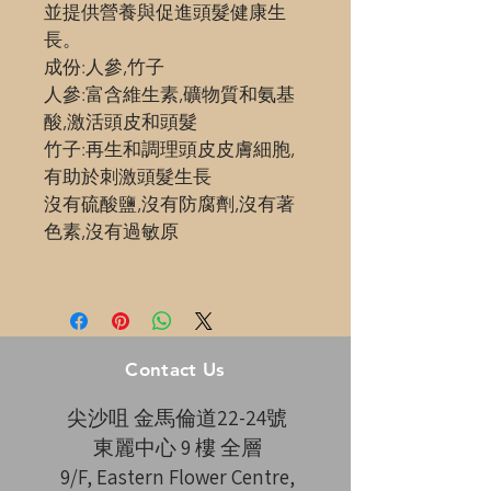
並提供營養與促進頭髮健康生
長。
成份:人參,竹子
人參:富含維生素,礦物質和氨基
酸,激活頭皮和頭髮 
竹子:再生和調理頭皮皮膚細胞,
有助於刺激頭髮生長
沒有硫酸鹽,沒有防腐劑,沒有著
色素,沒有過敏原
Contact Us
尖沙咀 金馬倫道22-24號
東麗中心 9 樓 全層
9/F, Eastern Flower Centre,