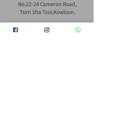
No.22-24 Cameron Road,
Tsim Sha Tsui,Kowloon.
MTR Tsim Sha Tsui 尖沙咀 站 B2
出口 直行 3 分鐘
​IG： la_la_hair
Opening Hours
11:00am-8:00pm
特快即日預約，請WHATSAPP 或直接致
電
2827 7776
即時WhatsApp