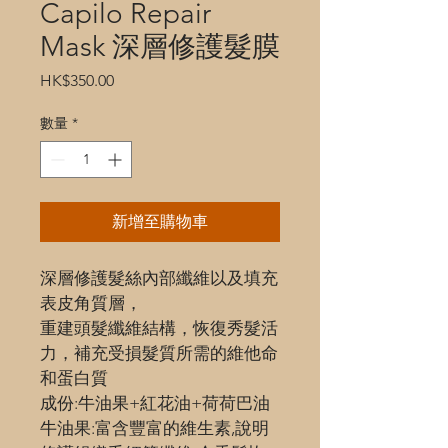
Capilo Repair
Mask 深層修護髮膜
價
HK$350.00
格
數量
*
新增至購物車
深層修護髮絲內部纖維以及填充
表皮角質層，
重建頭髮纖維結構，恢復秀髮活
力，補充受損髮質所需的維他命
和蛋白質
成份:牛油果+紅花油+荷荷巴油
牛油果:富含豐富的維生素,說明