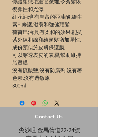
修護組織毛細管纖維,令秀髮恢
復彈性和光澤
紅花油:含有豐富的亞油酸,維生
素E,修護,滋養和強健頭髮
荷荷巴油:具有柔和的效果.能抗
紫外線和線和給頭髮増加彈性.
成份類似於皮膚保護膜,
可以穿透表皮的表層,幫助維持
脂質膜
沒有硫酸鹽,沒有防腐劑,沒有著
色素,沒有過敏原
300ml
Contact Us
尖沙咀 金馬倫道22-24號