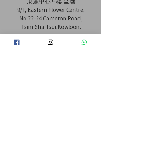
東麗中心 9 樓 全層
9/F, Eastern Flower Centre,
No.22-24 Cameron Road,
Tsim Sha Tsui,Kowloon.
MTR Tsim Sha Tsui 尖沙咀 站 B2
出口 直行 3 分鐘
​IG： la_la_hair
Opening Hours
11:00am-8:00pm
特快即日預約，請WHATSAPP 或直接致
電
2827 7776