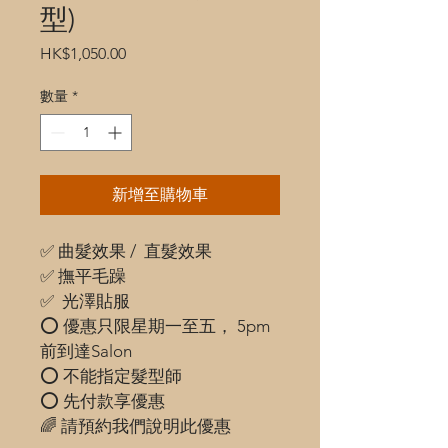
型)
價
HK$1,050.00
格
數量
*
新增至購物車
✅ 曲髮效果 /  直髮效果
✅ 撫平毛躁 
✅  光澤貼服 
⭕️ 優惠只限星期一至五， 5pm 
前到達Salon 
⭕️ 不能指定髮型師 
⭕️ 先付款享優惠
🌈 請預約我們說明此優惠 