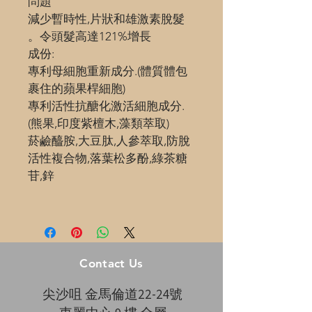
問題
減少暫時性,片狀和雄激素脫髮 
。令頭髮高達121%增長 
成份:
專利母細胞重新成分.(體質體包
裹住的蘋果桿細胞)
專利活性抗醣化激活細胞成分.
(熊果,印度紫檀木,藻類萃取)
菸鹼醯胺,大豆肽,人參萃取,防脫
活性複合物,落葉松多酚,綠茶糖
苷,鋅
Contact Us
尖沙咀 金馬倫道22-24號