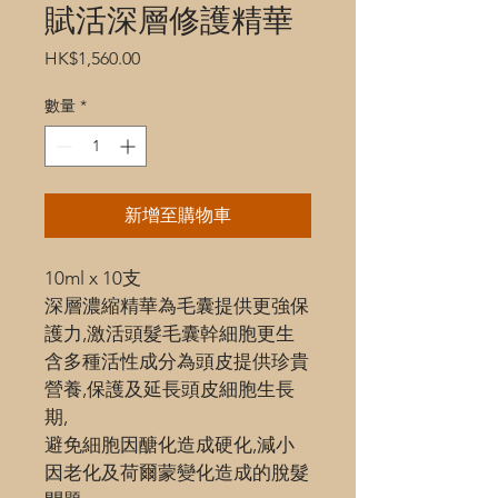
賦活深層修護精華
價
HK$1,560.00
格
數量
*
新增至購物車
10ml x 10支
深層濃縮精華為毛囊提供更強保
護力,激活頭髮毛囊幹細胞更生
含多種活性成分為頭皮提供珍貴
營養,保護及延長頭皮細胞生長
期,
避免細胞因醣化造成硬化,減小
因老化及荷爾蒙變化造成的脫髮