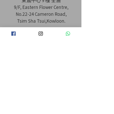
東麗中心 9 樓 全層
9/F, Eastern Flower Centre,
No.22-24 Cameron Road,
Tsim Sha Tsui,Kowloon.
MTR Tsim Sha Tsui 尖沙咀 站 B2
出口 直行 3 分鐘
​IG： la_la_hair
Opening Hours
11:00am-8:00pm
特快即日預約，請WHATSAPP 或直接致
電
2827 7776